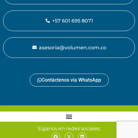
+57 601 695 8071
asesoria@volumen.com.co
Contáctenos vía WhatsApp
Síganos en redes sociales: