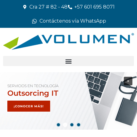
Cra 27 # 82 - 48
+57 601 695 8071
Contáctenos vía WhatsApp
SERVICIOS EN TECNOLOGÍA
Outsorcing IT
¡CONOCER MÁS!