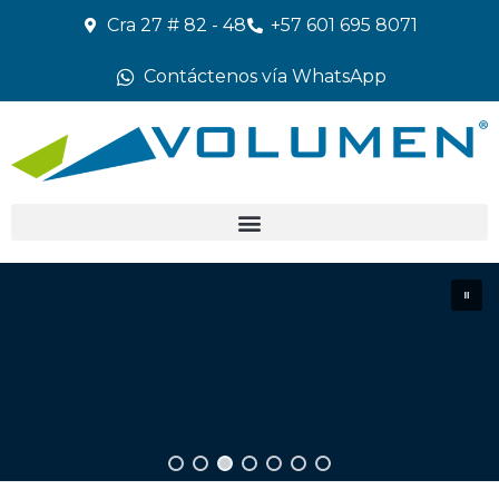
Cra 27 # 82 - 48
+57 601 695 8071
Contáctenos vía WhatsApp
SERVICIOS EN INGENIERÍA
SERVICIOS EN INGENIERÍA
Cableado estructurado /
Datacenters
Redes datos
¡CONOCER MÁS!
¡CONOCER MÁS!